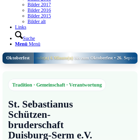
Bilder 2017
Bilder 2016
Bilder 2015
Bilder alt
Links
Suche
Menü
Menü
8 Tag(e) 13 Stunde(n) 6 Minute(n)
Oktoberfest
bis zum Oktoberfest • 26. September 2
Tradition · Gemeinschaft · Verantwortung
St. Sebastianus
Schützen-
bruderschaft
Duisburg-Serm e.V.