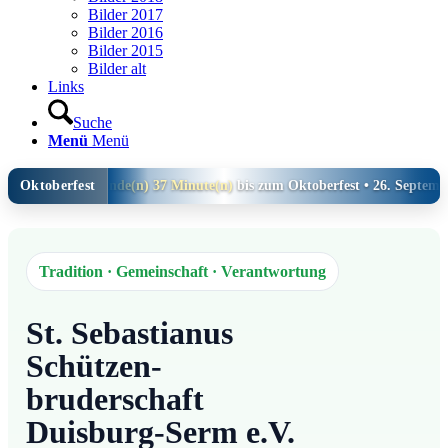
Bilder 2017
Bilder 2016
Bilder 2015
Bilder alt
Links
Suche
Menü
Menü
1 Tag(e) 1 Stunde(n) 37 Minute(n)
Oktoberfest
bis zum Oktoberfest • 26. September 20
Tradition · Gemeinschaft · Verantwortung
St. Sebastianus
Schützen-
bruderschaft
Duisburg-Serm e.V.