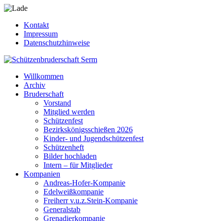
Kontakt
Impressum
Datenschutzhinweise
Willkommen
Archiv
Bruderschaft
Vorstand
Mitglied werden
Schützenfest
Bezirkskönigsschießen 2026
Kinder- und Jugendschützenfest
Schützenheft
Bilder hochladen
Intern – für Mitglieder
Kompanien
Andreas-Hofer-Kompanie
Edelweißkompanie
Freiherr v.u.z.Stein-Kompanie
Generalstab
Grenadierkompanie