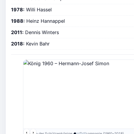
1978:
Willi Hassel
1988:
Heinz Hannappel
2011:
Dennis Winters
2018:
Kevin Bahr
‹
›
Galerie der Schützenkönige der Tellkompanie (1960–2018)