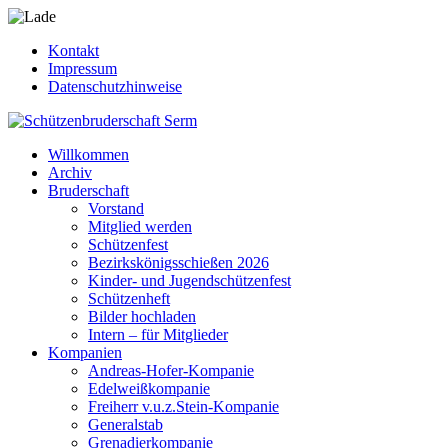
Kontakt
Impressum
Datenschutzhinweise
Willkommen
Archiv
Bruderschaft
Vorstand
Mitglied werden
Schützenfest
Bezirkskönigsschießen 2026
Kinder- und Jugendschützenfest
Schützenheft
Bilder hochladen
Intern – für Mitglieder
Kompanien
Andreas-Hofer-Kompanie
Edelweißkompanie
Freiherr v.u.z.Stein-Kompanie
Generalstab
Grenadierkompanie